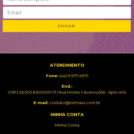
ATENDIMENTO
Fone:
(44) 9 9171-4975
End.:
CNPJ 26.500.830/0001-71 | Rua Monte Cáceros,656 - Apto 404
E-mail:
contato@intimaxx.com.br
MINHA CONTA
Minha Conta