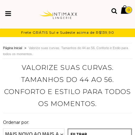
0
Frete GRÁTIS Sul e Sudeste acima de R$139,90
Página Inicial
>
Valorize suas curvas. Tamanhos do 44 ao 56. Conforto e Estilo para
todos os momentos.
VALORIZE SUAS CURVAS.
TAMANHOS DO 44 AO 56.
CONFORTO E ESTILO PARA TODOS
OS MOMENTOS.
Ordenar por:
FILTRAR