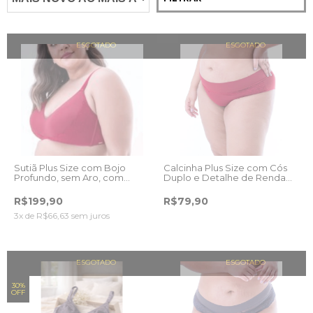
ESGOTADO
ESGOTADO
Sutiã Plus Size com Bojo
Calcinha Plus Size com Cós
Profundo, sem Aro, com
Duplo e Detalhe de Renda
Barbatanas Laterais e
Frontal, Cor Vermelho Rubi.
Detalhe de Renda, Cor
R$199,90
R$79,90
Vermelho Rubi.
3
x de
R$66,63
sem juros
ESGOTADO
ESGOTADO
30%
OFF