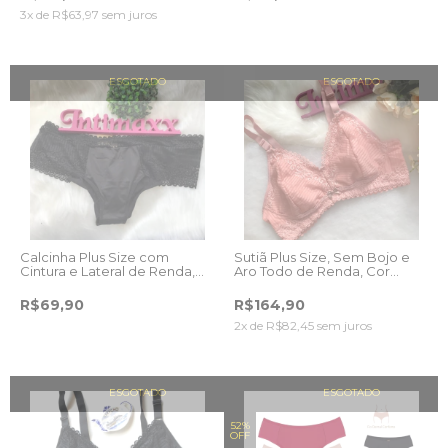
3
x de
R$63,97
sem juros
ESGOTADO
ESGOTADO
Calcinha Plus Size com
Sutiã Plus Size, Sem Bojo e
Cintura e Lateral de Renda,
Aro Todo de Renda, Cor
cor Preto.
Rosê.
R$69,90
R$164,90
2
x de
R$82,45
sem juros
ESGOTADO
ESGOTADO
52%
OFF