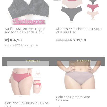
Sutiã Plus Size sem Bojo e
Kit com 3 Calcinhas Fio Duplo
Aro todo de Renda, Cor
Plus Size Liso
Preto.
R$164,90
R$119,90
R$249,90
2
x de
R$82,45
sem juros
ESGOTADO
ESGOTADO
Calcinha Confort Sem
Costura
Calcinha Fio Duplo Plus Size
Liso