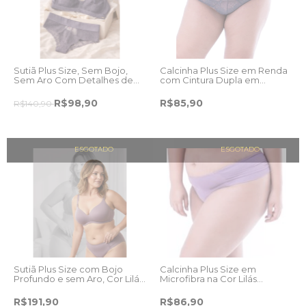
Sutiã Plus Size, Sem Bojo,
Calcinha Plus Size em Renda
Sem Aro Com Detalhes de
com Cintura Dupla em
Renda e Tule, Cor Grafite.
Microfibra, Cor Grafite.
R$98,90
R$85,90
R$140,90
ESGOTADO
ESGOTADO
Sutiã Plus Size com Bojo
Calcinha Plus Size em
Profundo e sem Aro, Cor Lilás
Microfibra na Cor Lilás
Lavanda
Lavanda, Fio Dental, Laterais
Drapeadas.
R$191,90
R$86,90