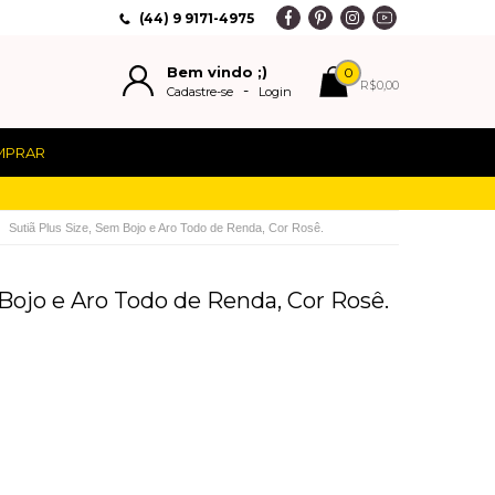
(44) 9 9171-4975
Bem vindo ;)
0
R$0,00
-
Cadastre-se
Login
MPRAR
Sutiã Plus Size, Sem Bojo e Aro Todo de Renda, Cor Rosê.
 Bojo e Aro Todo de Renda, Cor Rosê.