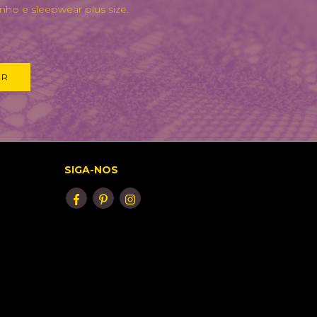
nho e sleepwear plus size.
SIGA-NOS