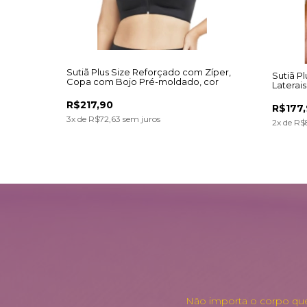
Sutiã Plus Size Reforçado com Zíper,
Sutiã P
Copa com Bojo Pré-moldado, cor
Laterais
Preto
Reforça
R$217,90
R$177
3
x de
R$72,63
sem juros
2
x de
R$
Não importa o corpo que 