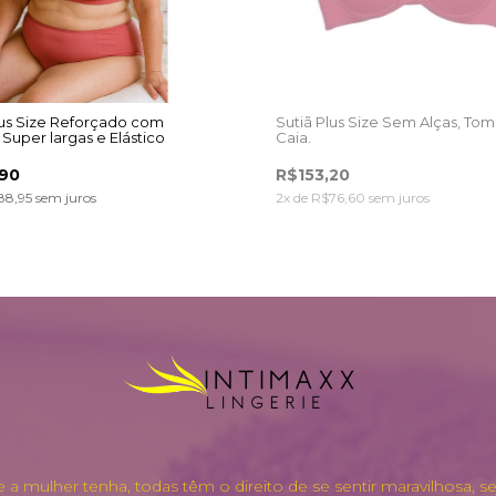
lus Size Reforçado com
Sutiã Plus Size Sem Alças, To
 Super largas e Elástico
Caia.
do no Cós.
,90
R$153,20
88,95
sem juros
2
x de
R$76,60
sem juros
a mulher tenha, todas têm o direito de se sentir maravilhosa, s