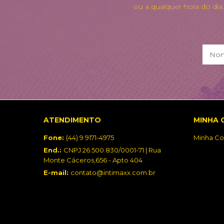
ou a qualquer hora do dia
ATENDIMENTO
MINHA 
Fone:
(44) 9 9171-4975
Minha Co
End.:
CNPJ 26.500.830/0001-71 | Rua
Monte Cáceros,656 - Apto 404
E-mail:
contato@intimaxx.com.br