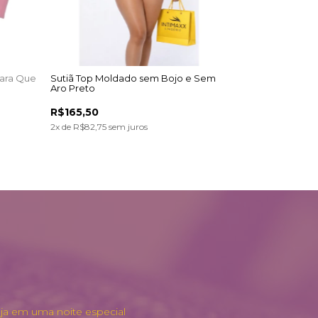
mara Que
Sutiã Top Moldado sem Bojo e Sem
Aro Preto
R$165,50
2
x de
R$82,75
sem juros
eja em uma noite especial