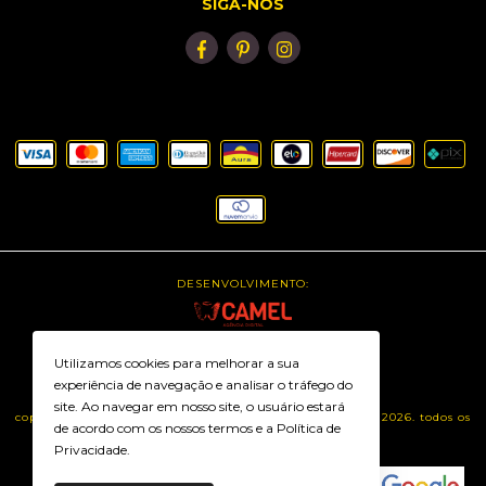
SIGA-NOS
DESENVOLVIMENTO:
PLATAFORMA:
Utilizamos cookies para melhorar a sua
experiência de navegação e analisar o tráfego do
site. Ao navegar em nosso site, o usuário estará
copyright intimaxx lingerie plus size - 26500830000171 - 2026. todos os
de acordo com os nossos termos e a
Política de
direitos reservados.
Privacidade
.