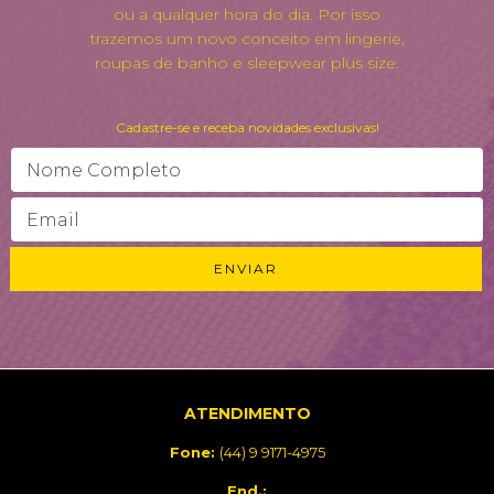
ou a qualquer hora do dia. Por isso
trazemos um novo conceito em lingerie,
roupas de banho e sleepwear plus size.
Cadastre-se e receba novidades exclusivas!
ATENDIMENTO
Fone:
(44) 9 9171-4975
End.: