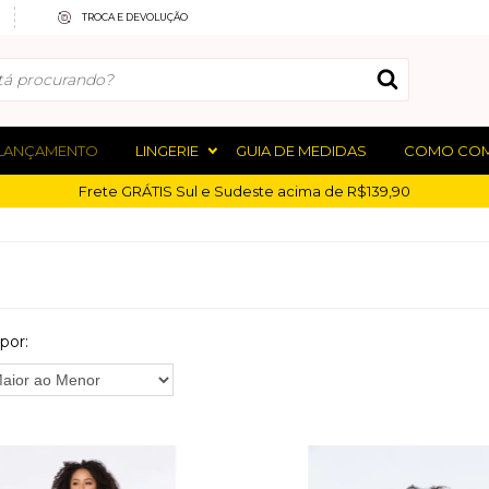
TROCA E DEVOLUÇÃO
LANÇAMENTO
LINGERIE
GUIA DE MEDIDAS
COMO CO
Frete GRÁTIS Sul e Sudeste acima de R$139,90
por: