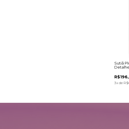
Sutiã P
Detalhe
R$196
3
x de
R$