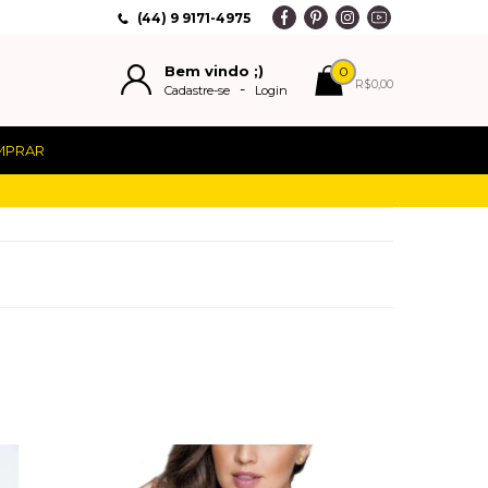
(44) 9 9171-4975
Bem vindo ;)
0
R$0,00
-
Cadastre-se
Login
MPRAR