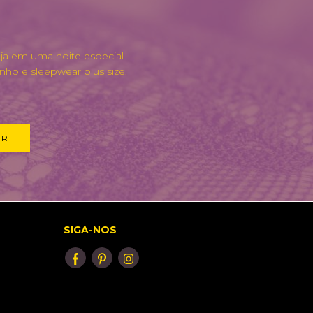
eja em uma noite especial
nho e sleepwear plus size.
SIGA-NOS