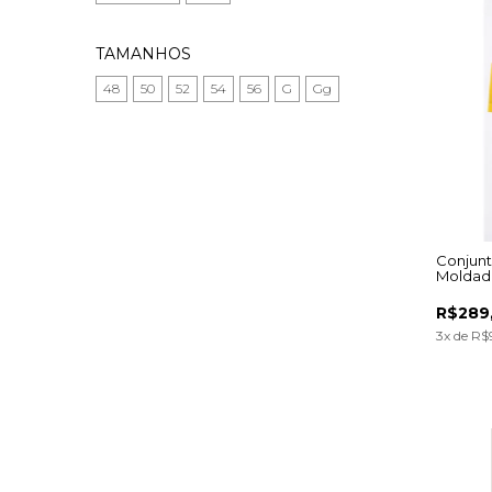
TAMANHOS
48
50
52
54
56
G
Gg
Conjunt
Moldado
R$289
3
x de
R$