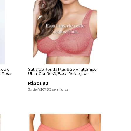
rco e
Sutiã de Renda Plus Size Anatômico
r Rosa
Ultra, Cor Rosê, Base Reforçada.
R$201,90
3
x de
R$67,30
sem juros