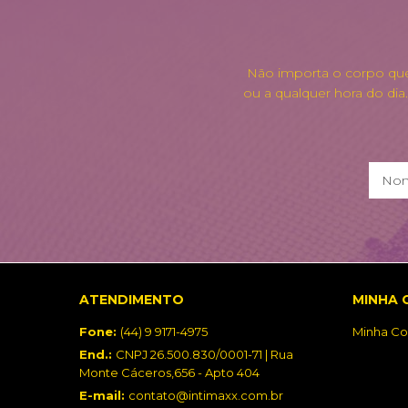
Não importa o corpo que 
ou a qualquer hora do dia
ATENDIMENTO
MINHA 
Fone:
(44) 9 9171-4975
Minha Co
End.:
CNPJ 26.500.830/0001-71 | Rua
Monte Cáceros,656 - Apto 404
E-mail:
contato@intimaxx.com.br