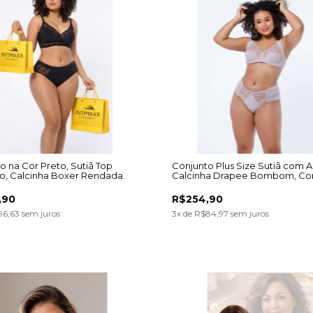
o na Cor Preto, Sutiã Top
Conjunto Plus Size Sutiã com A
, Calcinha Boxer Rendada.
Calcinha Drapee Bombom, Co
Retrô.
,90
R$254,90
96,63
sem juros
3
x de
R$84,97
sem juros