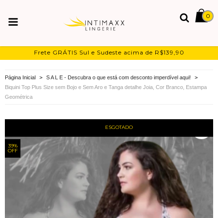
0
Frete GRÁTIS Sul e Sudeste acima de R$139,90
Página Inicial
>
S A L E - Descubra o que está com desconto imperdível aqui!
>
Biquini Top Plus Size sem Bojo e Sem Aro e Tanga detalhe Joia, Cor Branco, Estampa
Geométrica
ESGOTADO
39
%
OFF