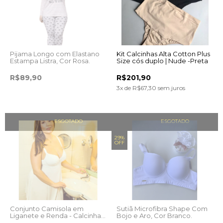
Pijama Longo com Elastano
Kit Calcinhas Alta Cotton Plus
Estampa Listra, Cor Rosa.
Size cós duplo | Nude -Preta
R$89,90
R$201,90
3
x de
R$67,30
sem juros
ESGOTADO
ESGOTADO
29%
OFF
Conjunto Camisola em
Sutiã Microfibra Shape Com
Liganete e Renda - Calcinha
Bojo e Aro, Cor Branco.
Fio Conforto, Cor Branco.