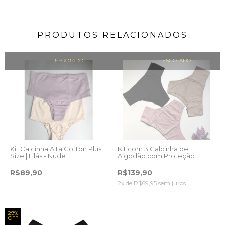
PRODUTOS RELACIONADOS
ESGOTADO
ESGOTADO
Kit Calcinha Alta Cotton Plus
Kit com 3 Calcinha de
Size | Lilás - Nude
Algodão com Proteção
Permanente
R$89,90
R$139,90
2
x de
R$69,95
sem juros
29%
OFF