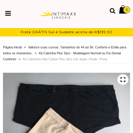
0
Frete GRÁTIS Sul e Sudeste acima de R$139,90
Página Inicial
>
Valorize suas curvas. Tamanhos do 44 ao 56. Conforto e Estilo para
todos os momentos.
>
Kit Calcinha Plus Size - Modelagem Normal ou Fio Dental
Conforto!
>
Kit Calcinhas Alta Cotton Plus Size cós duplo | Nude -Preta